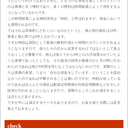
うだというわけではありません。と言うのも借金を返してもらうという
のは債権と言う権利であり、多くの権利は時間経過によって消失するよ
うになっているからです。
この時間経過による権利消失は「時効」と呼ばれますが、借金において
も適用されるのです。
ではそれは具体的にどれくらいなのかというと、個人間の場合は10年、
業者と個人間では5年とされています。
ですが時効は原則として最後の権利行使から時間のカウントがされるよ
うになりますので、借りたその日から起算するわけではないとして覚え
ておくことが重要です。例えば借りてから4年と11カ月放置されていたよ
うな債権であったとしても、その返済の請求が最後のひと月の間に行わ
れたのであれば再び5年間を待たなくてはならないわけです。実際のとこ
ろは債務の承認、つまり「自分は借金をしています」ということを認め
なかったのであれば中断されることは無いのですが、時効が迫っている
のであればほとんどの場合は配達証明郵便や内容証明郵便などを介した
請求が行われることになりますので、実際のところこれが成立すること
はほとんどありません。
ですが中には成立するケースもありますので、お金を借りる際には是非
覚えておきましょう。
check