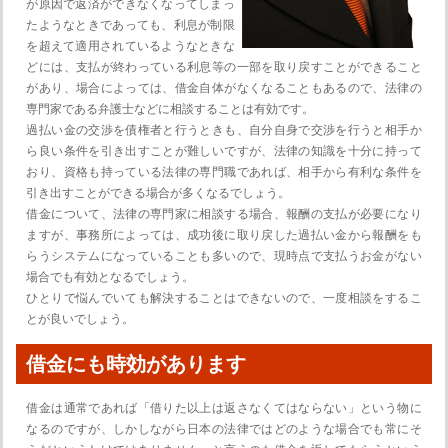
が原因で返済ができなくなってしまっ
たようなときであっても、利息が制限
を超えて適用されているようなときな
どには、支払が終わっている利息等の一部を取り戻すことができること
があり、場合によっては、借金自体がなくなることもあるので、法律の
専門家である弁護士などに相談することは有効です。
過払い金の交渉を債権者と行うときも、自分自身で交渉を行うと相手か
ら良い条件を引き出すことが難しいですが、法律の知識を十分に持って
おり、資格も持っている法律の専門職であれば、相手から有利な条件を
引き出すことができる場合が多くなるでしょう。
借金について、法律の専門家に相談する場合、報酬の支払が必要になり
ますが、事務所によっては、成功後に取り戻した過払い金から報酬をも
らうシステムになっていることも多いので、現時点で支払うお金がない
場合でも有効となるでしょう。
ひとりで悩んでいても解決することはできないので、一度相談をするこ
とが良いでしょう。
借金にも時効があります
借金は通常であれば「借りた以上は返さなくてはならない」という物に
なるのですが、しかしながら日本の法律ではどのような場合でも常にそ